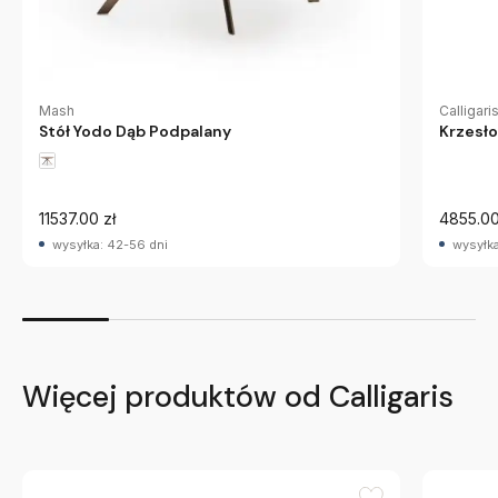
Calligari
Mash
Krzesło
Stół Yodo Dąb Podpalany
4855.00
11537.00 zł
wysyłka
wysyłka: 42-56 dni
Więcej produktów od Calligaris