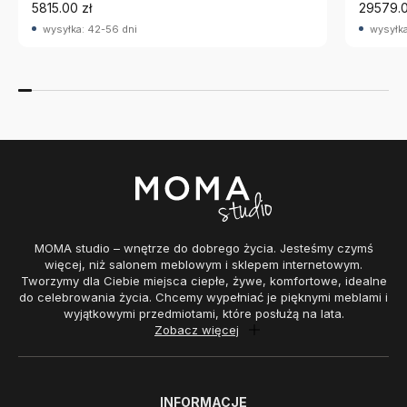
5815.00 zł
29579.0
wysyłka: 42-56 dni
wysyłka
MOMA studio – wnętrze do dobrego życia. Jesteśmy czymś
więcej, niż salonem meblowym i sklepem internetowym.
Tworzymy dla Ciebie miejsca ciepłe, żywe, komfortowe, idealne
do celebrowania życia. Chcemy wypełniać je pięknymi meblami i
wyjątkowymi przedmiotami, które posłużą na lata.
Zobacz więcej
INFORMACJE