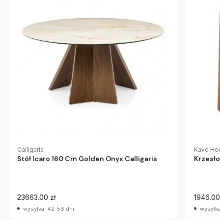
Calligaris
Kave H
Stół Icaro 160 Cm Golden Onyx Calligaris
Krzesł
23663.00 zł
1946.00
wysyłka: 42-56 dni
wysyłka