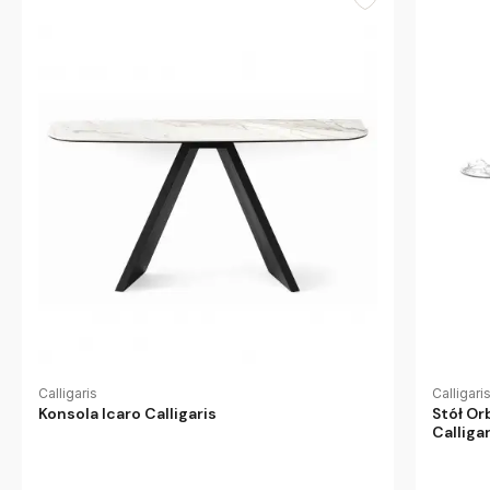
Calligari
Calligaris
Stół Or
Konsola Icaro Calligaris
Calligar