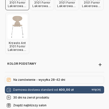
3101 Fornir
3101 Fornir
3101 Fornir
3101 Fornir
Lakierowany
Lakierowany
Lakierowany
Lakierowany
Dzika Róża
Lawendowy
Jasnoróżowy
Gliniany Brąz
Fritz Hansen
Fritz Hansen
Fritz Hansen
Fritz Hansen
Krzesło Ant
3101 Fornir
Lakierowany
Jasnobeżowy
Fritz Hansen
KOLOR PODSTAWY
Na zamówienie - wysyłka 28-42 dni
więcej
Darmowa dostawa standard od
400,00 zł
30 dni na zwrot produktu
Znajdź najbliższy salon