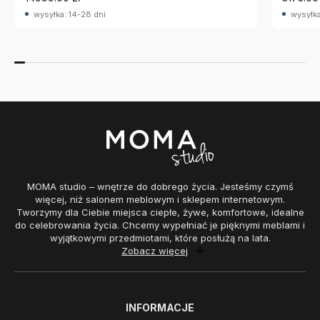
wysyłka: 14-28 dni
wysyłka
MOMA studio – wnętrze do dobrego życia. Jesteśmy czymś
więcej, niż salonem meblowym i sklepem internetowym.
Tworzymy dla Ciebie miejsca ciepłe, żywe, komfortowe, idealne
do celebrowania życia. Chcemy wypełniać je pięknymi meblami i
wyjątkowymi przedmiotami, które posłużą na lata.
Zobacz więcej
INFORMACJE