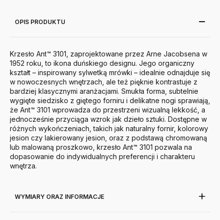
OPIS PRODUKTU
Krzesło Ant™ 3101, zaprojektowane przez Arne Jacobsena w
1952 roku, to ikona duńskiego designu. Jego organiczny
kształt – inspirowany sylwetką mrówki – idealnie odnajduje się
w nowoczesnych wnętrzach, ale też pięknie kontrastuje z
bardziej klasycznymi aranżacjami. Smukła forma, subtelnie
wygięte siedzisko z giętego forniru i delikatne nogi sprawiają,
że Ant™ 3101 wprowadza do przestrzeni wizualną lekkość, a
jednocześnie przyciąga wzrok jak dzieło sztuki.
Dostępne w
różnych wykończeniach, takich jak naturalny fornir, kolorowy
jesion czy lakierowany jesion, oraz z podstawą chromowaną
lub malowaną proszkowo, krzesło Ant™ 3101 pozwala na
dopasowanie do indywidualnych preferencji i charakteru
wnętrza.
WYMIARY ORAZ INFORMACJE