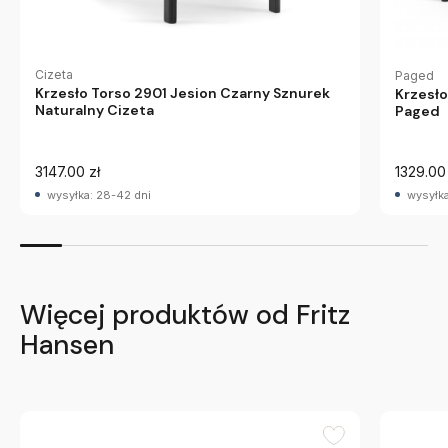
Cizeta
Paged
Krzesło Torso 2901 Jesion Czarny Sznurek
Krzesł
Naturalny Cizeta
Paged
3147.00 zł
1329.00 
wysyłka: 28-42 dni
wysyłka
Więcej produktów od Fritz
Hansen