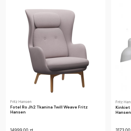
Fritz Hansen
Fritz Ha
Fotel Ro Jh2 Tkanina Twill Weave Fritz
Kinkiet
Hansen
Hansen
14999.00 zł
3173.00 