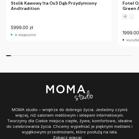
Stolik Kawowy Ita Os3 Dąb Przydymiony
Fotel O
Andtradition
Green 
5999.00 zł
1999.00
w magazynie
wysyłka
MOMA studio – wnętrze do dobrego życia. Jesteśmy czymś
więcej, niż salonem meblowym i sklepem internetowym.
Tworzymy dla Ciebie miejsca ciepłe, żywe, komfortowe, idealne
do celebrowania życia. Chcemy wypełniać je pięknymi meblami i
wyjątkowymi przedmiotami, które posłużą na lata.
Zobacz więcej