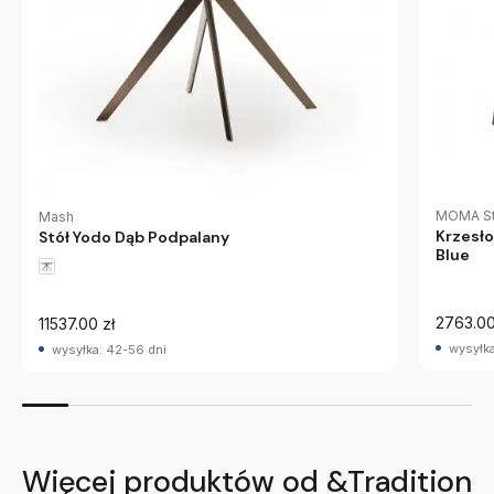
MOMA St
Mash
Krzesł
Stół Yodo Dąb Podpalany
Blue
2763.00
11537.00 zł
wysyłka
wysyłka: 42-56 dni
Więcej produktów od &Tradition