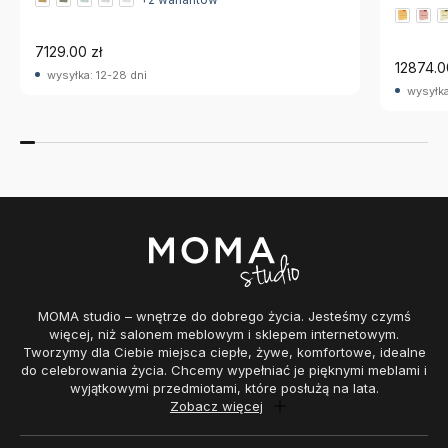
7129.00 zł
12874.0
wysyłka: 12-28 dni
wysyłka
MOMA studio – wnętrze do dobrego życia. Jesteśmy czymś
więcej, niż salonem meblowym i sklepem internetowym.
Tworzymy dla Ciebie miejsca ciepłe, żywe, komfortowe, idealne
do celebrowania życia. Chcemy wypełniać je pięknymi meblami i
wyjątkowymi przedmiotami, które posłużą na lata.
Zobacz więcej