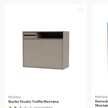
Montana
Montana
Komoda 
Biurko Studio Truffle Montana
Monta
+2 wariantów