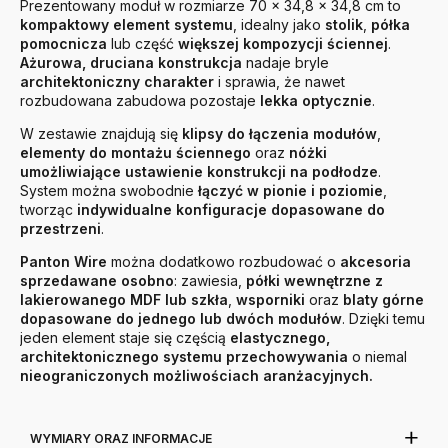
Prezentowany moduł w rozmiarze 70 × 34,8 × 34,8 cm to
kompaktowy element systemu
, idealny jako
stolik
,
półka
pomocnicza
lub część
większej kompozycji ściennej
.
Ażurowa, druciana konstrukcja
nadaje bryle
architektoniczny charakter
i sprawia, że nawet
rozbudowana zabudowa pozostaje
lekka optycznie
.
W zestawie znajdują się
klipsy do łączenia modułów
,
elementy do montażu ściennego
oraz
nóżki
umożliwiające ustawienie konstrukcji na podłodze
.
System można swobodnie
łączyć w pionie i poziomie
,
tworząc
indywidualne konfiguracje dopasowane do
przestrzeni
.
Panton Wire
można dodatkowo rozbudować o
akcesoria
sprzedawane osobno
: zawiesia,
półki wewnętrzne z
lakierowanego MDF lub szkła
,
wsporniki
oraz
blaty górne
dopasowane do jednego lub dwóch modułów
. Dzięki temu
jeden element staje się częścią
elastycznego,
architektonicznego systemu przechowywania
o niemal
nieograniczonych możliwościach aranżacyjnych.
WYMIARY ORAZ INFORMACJE