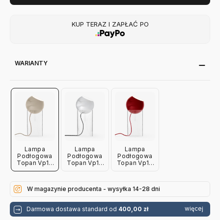
KUP TERAZ I ZAPŁAĆ PO
WARIANTY
Lampa
Lampa
Lampa
Podłogowa
Podłogowa
Podłogowa
Topan Vp14
Topan Vp14
Topan Vp14
Szarobeżowa
Chromowana
Czerwona
Andtradition
Andtradition
Andtradition
W magazynie producenta - wysyłka 14-28 dni
więcej
Darmowa dostawa standard od
400,00 zł