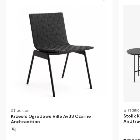
&Traditi
&Tradition
Stolik 
Krzesło Ogrodowe Ville Av33 Czarne
Andtra
Andtradition