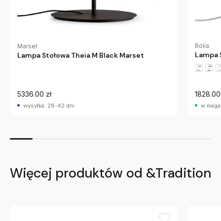
Bolia
Marset
Lampa 
Lampa Stołowa Theia M Black Marset
5336.00 zł
1828.00
wysyłka: 28-42 dni
w maga
Więcej produktów od &Tradition