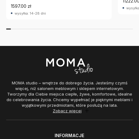
11222.00
1597.00 zł
wysyłka
wysyłka: 14-28 dni
MOMA studio – wnętrze do dobrego życia. Jesteśmy czymś
więcej, niż salonem meblowym i sklepem internetowym.
Tworzymy dla Ciebie miejsca ciepłe, żywe, komfortowe, idealne
do celebrowania życia. Chcemy wypełniać je pięknymi meblami i
wyjątkowymi przedmiotami, które posłużą na lata.
Zobacz więcej
INFORMACJE