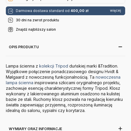
więcej
Darmowa dostawa standard od
400,00 zł
30 dni na zwrot produktu
Znajdź najbliższy salon
OPIS PRODUKTU
Lampa ścienna z
kolekcji Tripod
duńskiej marki &Tradition.
Wyjątkowe połączenie ponadczasowego designu Hvidt &
Mølgaard z nowoczesną funkcjonalnością. Ta
nowoczesna
lampa ścienna
inspirowana szkicami oryginalnego projektu,
zachowuje esencję charakterystycznej formy Tripod. Klosz
wykonany z lakierowanego aluminium osadzono na kulistej
bazie ze stali. Ruchomy klosz pozwala na regulację kierunku
światła zapewniając przyjemną, rozproszoną iluminację
idealną do salonu, sypialni czy korytarza.
WYMIARY ORAZ INFORMACJE