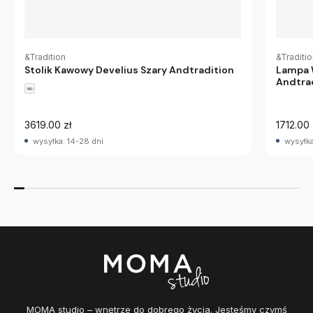
&Tradition
&Traditi
Stolik Kawowy Develius Szary Andtradition
Lampa 
Andtra
3619.00 zł
1712.00 
wysyłka: 14-28 dni
wysyłka
MOMA studio – wnętrze do dobrego życia. Jesteśmy czymś