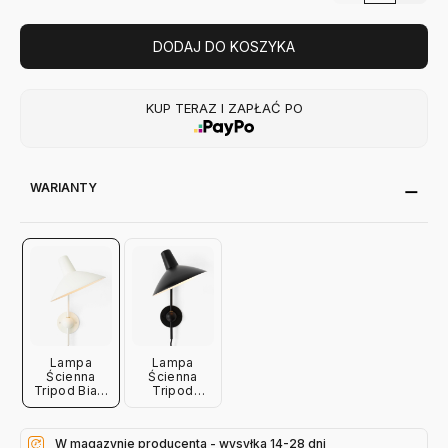
DODAJ DO KOSZYKA
KUP TERAZ I ZAPŁAĆ PO
WARIANTY
Lampa
Lampa
Ścienna
Ścienna
Tripod Biała
Tripod
Andtradition
Czarna
Andtradition
W magazynie producenta - wysyłka 14-28 dni