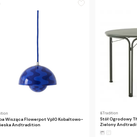
&Tradition
ition
Stół Ogrodowy T
a Wisząca Flowerpot Vp10 Kobaltowo-
Zielony Andtradi
ieska Andtradition