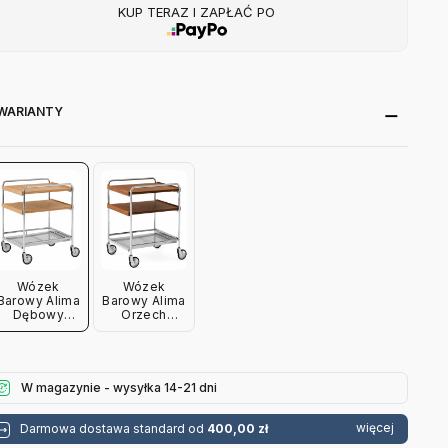
KUP TERAZ I ZAPŁAĆ PO
WARIANTY
Wózek
Wózek
Barowy Alima
Barowy Alima
Dębowy
Orzech
Andtradition
Andtradition
W magazynie - wysyłka 14-21 dni
więcej
Darmowa dostawa standard od
400,00 zł