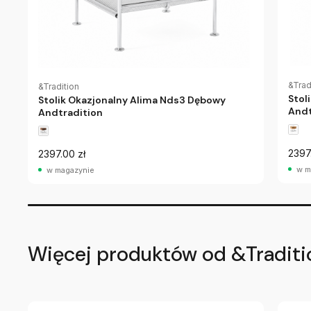
&Trad
&Tradition
Stol
Stolik Okazjonalny Alima Nds3 Dębowy
Andt
Andtradition
2397
2397.00 zł
w m
w magazynie
Więcej produktów od &Traditi