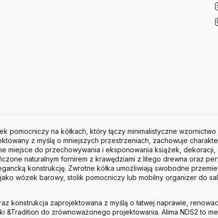
ek pomocniczy na kółkach, który łączy minimalistyczne wzornictwo 
ktowany z myślą o mniejszych przestrzeniach, zachowuje charakte
dne miejsce do przechowywania i eksponowania książek, dekoracji, s
ńczone naturalnym fornirem z krawędziami z litego drewna oraz per
egancką konstrukcję. Zwrotne kółka umożliwiają swobodne przemie
ako wózek barowy, stolik pomocniczy lub mobilny organizer do salo
z konstrukcja zaprojektowana z myślą o łatwej naprawie, renowacji
i &Tradition do zrównoważonego projektowania. Alima NDS2 to meb