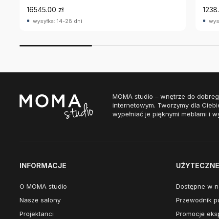
16545.00 zł
1238.
wysyłka: 14-28 dni
wys
MOMA studio – wnętrze do dobreg
internetowym. Tworzymy dla Ciebi
wypełniać je pięknymi meblami i w
INFORMACJE
UŻYTECZNE 
O MOMA studio
Dostępne w n
Nasze salony
Przewodnik po
Projektanci
Promocje eks