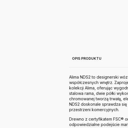
OPIS PRODUKTU
Alima NDS2 to designerski wóz
współczesnych wnętrz. Zaproje
kolekcji Alima, oferując wygo
stalowa rama, dwie półki wyko
chromowanej tworzą trwałą, el
NDS2 doskonale sprawdza się j
przestrzeni komercyjnych.
Drewno z certyfikatem FSC® ora
odpowiedzialne podejście mark