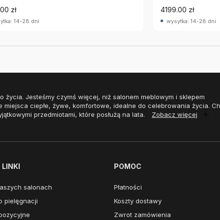
00 zł
4199.00 zł
yłka: 14-28 dni
wysyłka: 14-28 dni
o życia. Jesteśmy czymś więcej, niż salonem meblowym i sklepem
e miejsca ciepłe, żywe, komfortowe, idealne do celebrowania życia. 
yjątkowymi przedmiotami, które posłużą na lata.
Zobacz więcej
LINKI
POMOC
aszych salonach
Płatności
 pielęgnacji
Koszty dostawy
pozycyjne
Zwrot zamówienia