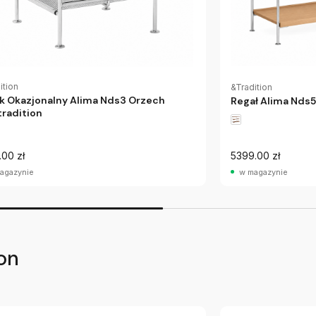
ition
&Tradition
ik Okazjonalny Alima Nds3 Orzech
Regał Alima Nds
radition
.00 zł
5399.00 zł
agazynie
w magazynie
on