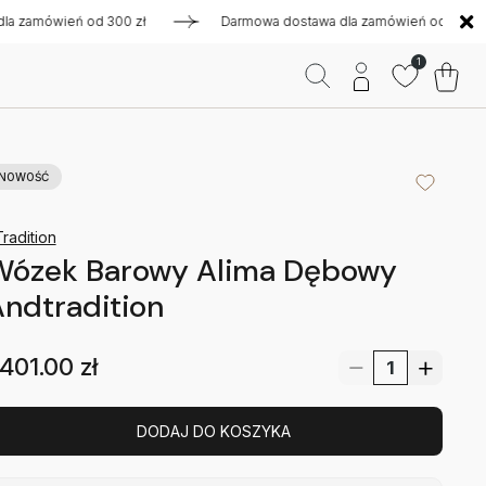
ówień od 300 zł
Darmowa dostawa dla zamówień od 300 zł
1
NOWOŚĆ
radition
Wózek Barowy Alima Dębowy
ndtradition
401.00
zł
DODAJ DO KOSZYKA