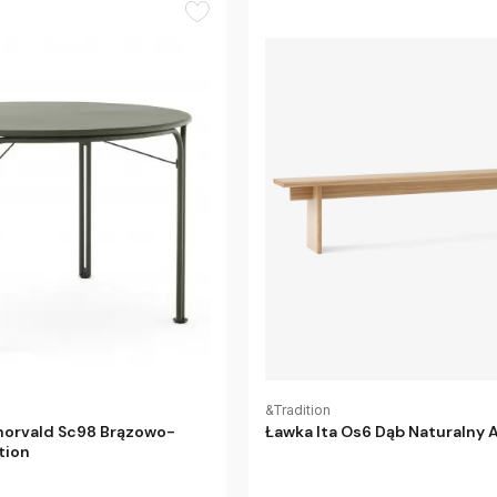
&Tradition
horvald Sc98 Brązowo-
Ławka Ita Os6 Dąb Naturalny 
tion