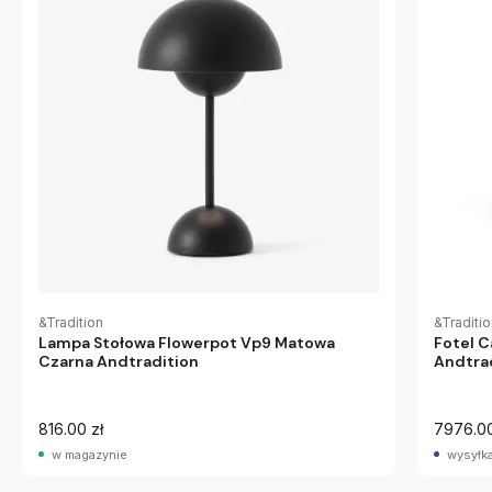
&Tradition
&Traditi
Lampa Stołowa Flowerpot Vp9 Matowa
Fotel C
Czarna Andtradition
Andtra
816.00 zł
7976.00
w magazynie
wysyłka