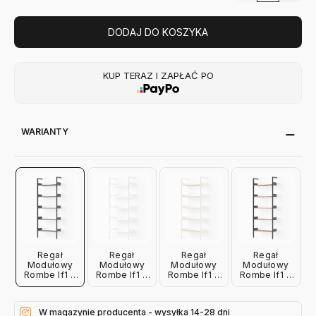
DODAJ DO KOSZYKA
KUP TERAZ I ZAPŁAĆ PO
WARIANTY
Regał
Regał
Regał
Regał
Modułowy
Modułowy
Modułowy
Modułowy
Rombe If1 Z
Rombe If1 Z
Rombe If1 Z
Rombe If1 Z
Półkami
Półkami
Półkami
Półkami
Antracyt
Alabaster
Alabaster
Antracyt
Andtradition
Andtradition
Dąb
Orzech
W magazynie producenta - wysyłka 14-28 dni
Andtradition
Andtradition