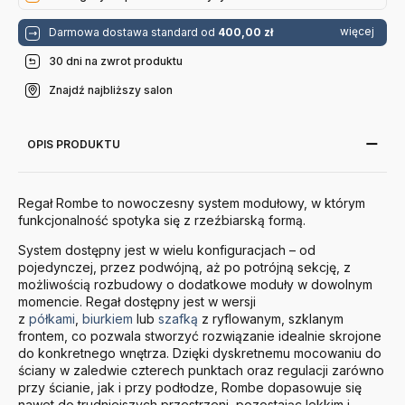
więcej
Darmowa dostawa standard od
400,00 zł
30 dni na zwrot produktu
Znajdź najbliższy salon
OPIS PRODUKTU
Regał Rombe to nowoczesny system modułowy, w którym
funkcjonalność spotyka się z rzeźbiarską formą.
System dostępny jest w wielu konfiguracjach – od
pojedynczej, przez podwójną, aż po potrójną sekcję, z
możliwością rozbudowy o dodatkowe moduły w dowolnym
momencie. Regał dostępny jest w wersji
z
półkami
,
biurkiem
lub
szafką
z ryflowanym, szklanym
frontem, co pozwala stworzyć rozwiązanie idealnie skrojone
do konkretnego wnętrza. Dzięki dyskretnemu mocowaniu do
ściany w zaledwie czterech punktach oraz regulacji zarówno
przy ścianie, jak i przy podłodze, Rombe dopasowuje się
nawet do trudniejszych przestrzeni, pozostając lekkim i