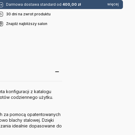
więcej
Darmowa dostawa standard od
400,00 zł
30 dni na zwrot produktu
Znajdź najbliższy salon
a konfiguracji z katalogu
iotów codziennego użytku.
ych za pomocą opatentowanych
wo blachy stalowej. Dzięki
ązania idealnie dopasowane do