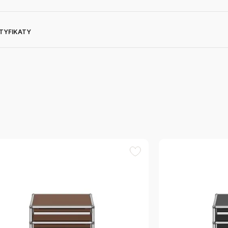
RTYFIKATY