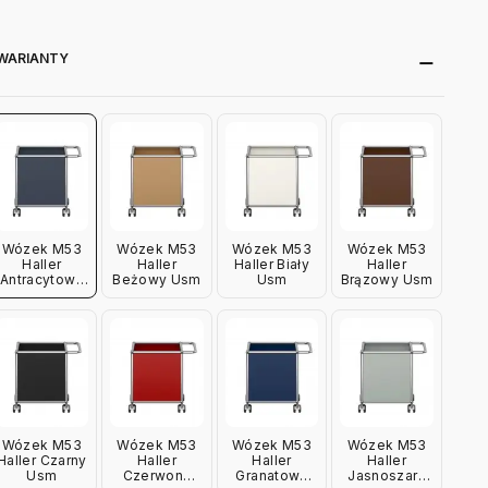
WARIANTY
Wózek M53
Wózek M53
Wózek M53
Wózek M53
Haller
Haller
Haller Biały
Haller
Antracytowy
Beżowy Usm
Usm
Brązowy Usm
Usm
Wózek M53
Wózek M53
Wózek M53
Wózek M53
Haller Czarny
Haller
Haller
Haller
Usm
Czerwony
Granatowy
Jasnoszary