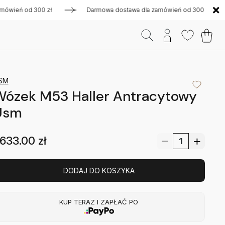
eń od 300 zł
Darmowa dostawa dla zamówień od 300 zł
SM
Wózek M53 Haller Antracytowy
Usm
633.00
zł
DODAJ DO KOSZYKA
KUP TERAZ I ZAPŁAĆ PO