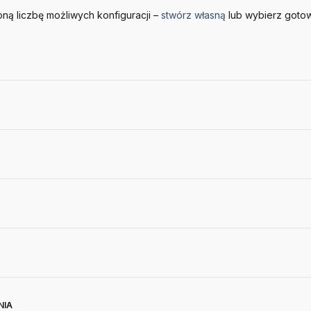
ną liczbę możliwych konfiguracji –
stwórz własną
lub wybierz goto
NIA