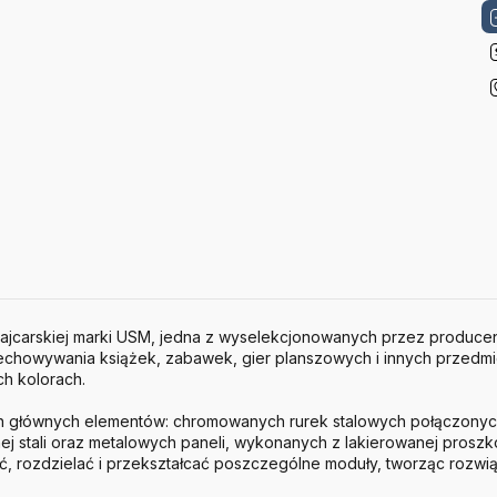
jcarskiej marki
USM
, jedna z wyselekcjonowanych przez producent
zechowywania książek, zabawek, gier planszowych i innych przedm
ch kolorach.
ech głównych elementów: chromowanych rurek stalowych połączon
j stali oraz metalowych paneli, wykonanych z lakierowanej proszko
, rozdzielać i przekształcać poszczególne moduły, tworząc rozwi