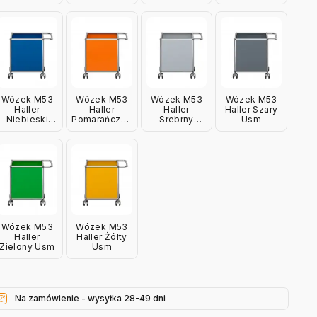
Usm
Usm
Usm
Wózek M53
Wózek M53
Wózek M53
Wózek M53
Haller
Haller
Haller
Haller Szary
Niebieski
Pomarańczowy
Srebrny
Usm
Usm
Usm
Matowy Usm
Wózek M53
Wózek M53
Haller
Haller Żółty
Zielony Usm
Usm
Na zamówienie - wysyłka 28-49 dni