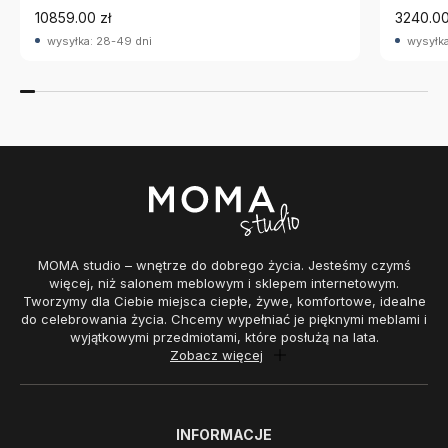
10859.00 zł
3240.00
wysyłka: 28-49 dni
wysyłka
MOMA studio – wnętrze do dobrego życia. Jesteśmy czymś
więcej, niż salonem meblowym i sklepem internetowym.
Tworzymy dla Ciebie miejsca ciepłe, żywe, komfortowe, idealne
do celebrowania życia. Chcemy wypełniać je pięknymi meblami i
wyjątkowymi przedmiotami, które posłużą na lata.
Zobacz więcej
INFORMACJE