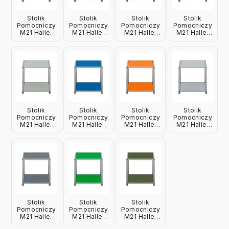
Stolik
Stolik
Stolik
Stolik
Pomocniczy
Pomocniczy
Pomocniczy
Pomocniczy
M21 Haller
M21 Haller
M21 Haller
M21 Haller
Brązowy
Czarny Usm
Czerwony
Granatowy
Usm
Usm
Usm
Stolik
Stolik
Stolik
Stolik
Pomocniczy
Pomocniczy
Pomocniczy
Pomocniczy
M21 Haller
M21 Haller
M21 Haller
M21 Haller
Jasnoszary
Niebieski
Pomarańczowy
Srebrny
Usm
Usm
Usm
Matowy Usm
Stolik
Stolik
Stolik
Pomocniczy
Pomocniczy
Pomocniczy
M21 Haller
M21 Haller
M21 Haller
Szary Usm
Zielony Usm
Oliwkowy