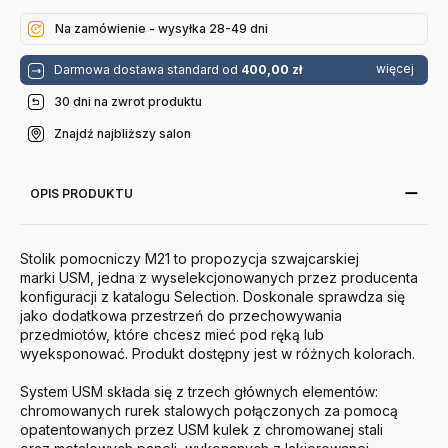
Usm
Na zamówienie - wysyłka 28-49 dni
więcej
Darmowa dostawa standard od
400,00 zł
30 dni na zwrot produktu
Znajdź najbliższy salon
OPIS PRODUKTU
Stolik pomocniczy M21 to propozycja szwajcarskiej
marki
USM
, jedna z wyselekcjonowanych przez producenta
konfiguracji z katalogu Selection. Doskonale sprawdza się
jako dodatkowa przestrzeń do przechowywania
przedmiotów, które chcesz mieć pod ręką lub
wyeksponować. Produkt dostępny jest w różnych kolorach.
System
USM
składa się z trzech głównych elementów:
chromowanych rurek stalowych połączonych za pomocą
opatentowanych przez
USM
kulek z chromowanej stali