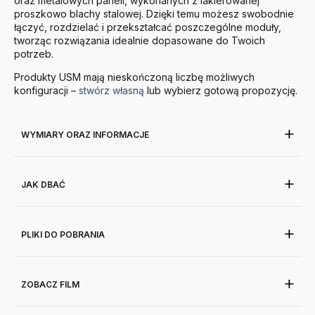
oraz metalowych paneli, wykonanych z lakierowanej
proszkowo blachy stalowej. Dzięki temu możesz swobodnie
łączyć, rozdzielać i przekształcać poszczególne moduły,
tworząc rozwiązania idealnie dopasowane do Twoich
potrzeb.
Produkty
USM
mają nieskończoną liczbę możliwych
konfiguracji –
stwórz własną
lub wybierz gotową propozycję.
WYMIARY ORAZ INFORMACJE
JAK DBAĆ
PLIKI DO POBRANIA
ZOBACZ FILM