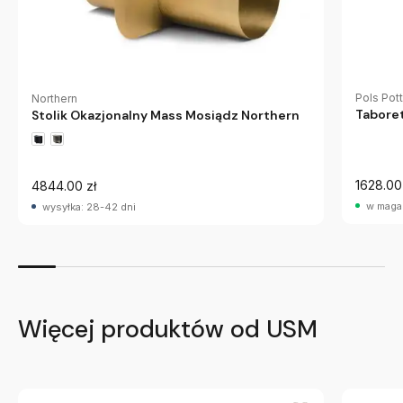
Pols Pot
Northern
Taboret
Stolik Okazjonalny Mass Mosiądz Northern
1628.00
4844.00 zł
w maga
wysyłka: 28-42 dni
Więcej produktów od USM