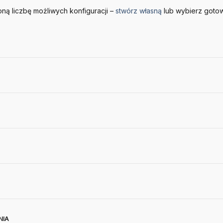
ną liczbę możliwych konfiguracji –
stwórz własną
lub wybierz goto
NIA