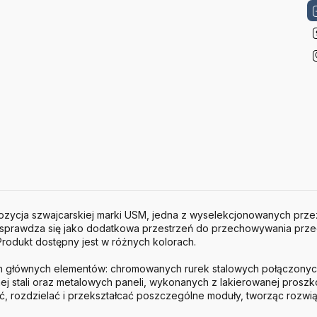
ozycja szwajcarskiej marki
USM
, jedna z wyselekcjonowanych przez
e sprawdza się jako dodatkowa przestrzeń do przechowywania prze
odukt dostępny jest w różnych kolorach.
ech głównych elementów: chromowanych rurek stalowych połączon
j stali oraz metalowych paneli, wykonanych z lakierowanej proszko
, rozdzielać i przekształcać poszczególne moduły, tworząc rozwi