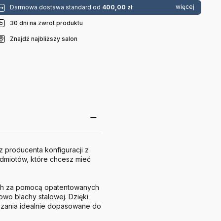
więcej
Darmowa dostawa standard od
400,00 zł
30 dni na zwrot produktu
Znajdź najbliższy salon
 producenta konfiguracji z
dmiotów, które chcesz mieć
ych za pomocą opatentowanych
wo blachy stalowej. Dzięki
ązania idealnie dopasowane do