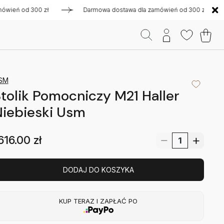
 od 300 zł
Darmowa dostawa dla zamówień od 300 zł
Da
SM
tolik Pomocniczy M21 Haller
iebieski Usm
616.00
zł
DODAJ DO KOSZYKA
KUP TERAZ I ZAPŁAĆ PO