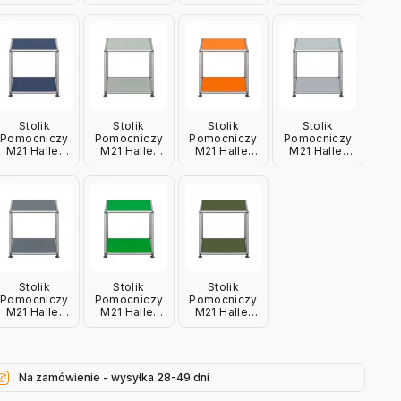
Biały Usm
Brązowy Usm
Czarny Usm
Czerwony
Usm
Stolik
Stolik
Stolik
Stolik
Pomocniczy
Pomocniczy
Pomocniczy
Pomocniczy
M21 Haller
M21 Haller
M21 Haller
M21 Haller
Granatowy
Jasnoszary
Pomarańczowy
Srebrny
Usm
Usm
Usm
Matowy Usm
Stolik
Stolik
Stolik
Pomocniczy
Pomocniczy
Pomocniczy
M21 Haller
M21 Haller
M21 Haller
Szary Usm
Zielony Usm
Oliwkowy
Usm
Na zamówienie - wysyłka 28-49 dni