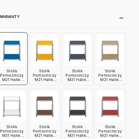
WARIANTY
Stolik
Stolik
Stolik
Stolik
Pomocniczy
Pomocniczy
Pomocniczy
Pomocniczy
M21 Haller
M21 Haller
M21 Haller
M21 Haller
Niebieski
Żółty Usm
Antracytowy
Beżowy Usm
Usm
Usm
Stolik
Stolik
Stolik
Stolik
Pomocniczy
Pomocniczy
Pomocniczy
Pomocniczy
M21 Haller
M21 Haller
M21 Haller
M21 Haller