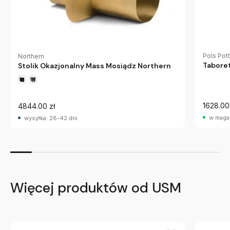
Pols Pot
Northern
Taboret
Stolik Okazjonalny Mass Mosiądz Northern
1628.00
4844.00 zł
w maga
wysyłka: 28-42 dni
Więcej produktów od USM