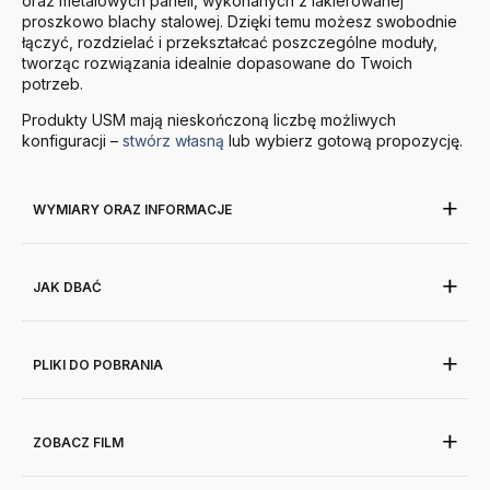
oraz metalowych paneli, wykonanych z lakierowanej
proszkowo blachy stalowej. Dzięki temu możesz swobodnie
łączyć, rozdzielać i przekształcać poszczególne moduły,
tworząc rozwiązania idealnie dopasowane do Twoich
potrzeb.
Produkty
USM
mają nieskończoną liczbę możliwych
konfiguracji –
stwórz własną
lub wybierz gotową propozycję.
WYMIARY ORAZ INFORMACJE
JAK DBAĆ
PLIKI DO POBRANIA
ZOBACZ FILM