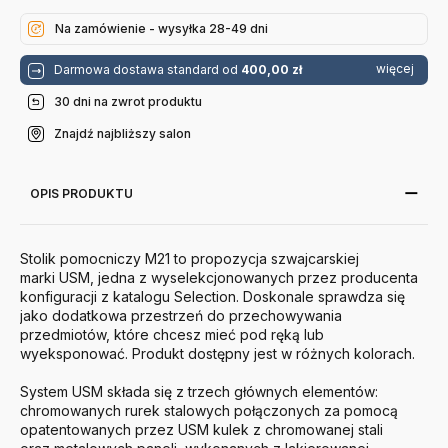
Usm
Na zamówienie - wysyłka 28-49 dni
więcej
Darmowa dostawa standard od
400,00 zł
30 dni na zwrot produktu
Znajdź najbliższy salon
OPIS PRODUKTU
Stolik pomocniczy M21 to propozycja szwajcarskiej
marki
USM
, jedna z wyselekcjonowanych przez producenta
konfiguracji z katalogu Selection. Doskonale sprawdza się
jako dodatkowa przestrzeń do przechowywania
przedmiotów, które chcesz mieć pod ręką lub
wyeksponować. Produkt dostępny jest w różnych kolorach.
System
USM
składa się z trzech głównych elementów:
chromowanych rurek stalowych połączonych za pomocą
opatentowanych przez
USM
kulek z chromowanej stali