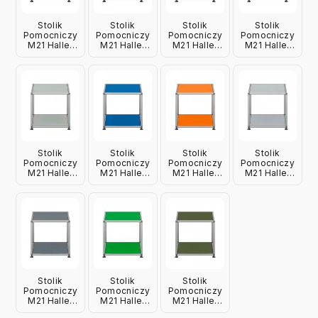
Stolik
Stolik
Stolik
Stolik
Pomocniczy
Pomocniczy
Pomocniczy
Pomocniczy
M21 Haller
M21 Haller
M21 Haller
M21 Haller
Brązowy
Czarny Usm
Czerwony
Granatowy
Usm
Usm
Usm
Stolik
Stolik
Stolik
Stolik
Pomocniczy
Pomocniczy
Pomocniczy
Pomocniczy
M21 Haller
M21 Haller
M21 Haller
M21 Haller
Jasnoszary
Niebieski
Pomarańczowy
Srebrny
Usm
Usm
Usm
Matowy Usm
Stolik
Stolik
Stolik
Pomocniczy
Pomocniczy
Pomocniczy
M21 Haller
M21 Haller
M21 Haller
Szary Usm
Zielony Usm
Oliwkowy