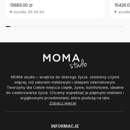
13689.00 zł
10426.0
wysyłka: 28-49 dni
wysyłka
MOMA studio – wnętrze do dobrego życia. Jesteśmy czymś
więcej, niż salonem meblowym i sklepem internetowym.
Tworzymy dla Ciebie miejsca ciepłe, żywe, komfortowe, idealne
do celebrowania życia. Chcemy wypełniać je pięknymi meblami i
wyjątkowymi przedmiotami, które posłużą na lata.
Zobacz więcej
INFORMACJE