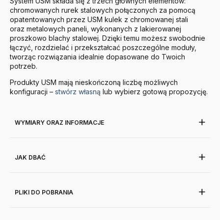
System
USM
składa się z trzech głównych elementów:
chromowanych rurek stalowych połączonych za pomocą
opatentowanych przez
USM
kulek z chromowanej stali
oraz metalowych paneli, wykonanych z lakierowanej
proszkowo blachy stalowej. Dzięki temu możesz swobodnie
łączyć, rozdzielać i przekształcać poszczególne moduły,
tworząc rozwiązania idealnie dopasowane do Twoich
potrzeb.
Produkty
USM
mają nieskończoną liczbę możliwych
konfiguracji –
stwórz własną
lub wybierz gotową propozycję.
WYMIARY ORAZ INFORMACJE
JAK DBAĆ
PLIKI DO POBRANIA