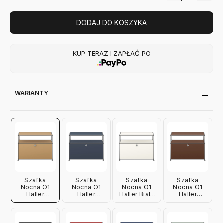
DODAJ DO KOSZYKA
KUP TERAZ I ZAPŁAĆ PO
WARIANTY
Szafka
Szafka
Szafka
Szafka
Nocna O1
Nocna O1
Nocna O1
Nocna O1
Haller
Haller
Haller Biała
Haller
Beżowa Usm
Antracytowa
Usm
Brązowa
Usm
Usm