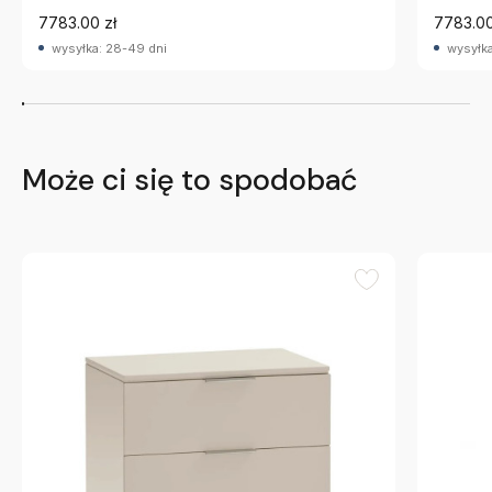
7783.00 zł
7783.00
wysyłka: 28-49 dni
wysyłka
Może ci się to spodobać