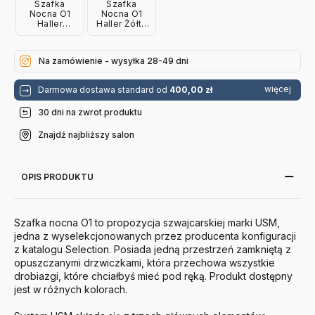
Szafka
Szafka
Nocna O1
Nocna O1
Haller
Haller Żółta
Zielona Usm
Usm
Na zamówienie - wysyłka 28-49 dni
więcej
Darmowa dostawa standard od
400,00 zł
30 dni na zwrot produktu
Znajdź najbliższy salon
OPIS PRODUKTU
Szafka nocna O1 to propozycja szwajcarskiej marki
USM
,
jedna z wyselekcjonowanych przez producenta konfiguracji
z katalogu Selection. Posiada jedną przestrzeń zamkniętą z
opuszczanymi drzwiczkami, która przechowa wszystkie
drobiazgi, które chciałbyś mieć pod ręką. Produkt dostępny
jest w różnych kolorach.