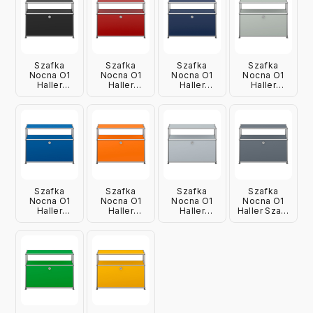
Szafka
Szafka
Szafka
Szafka
Nocna O1
Nocna O1
Nocna O1
Nocna O1
Haller
Haller
Haller
Haller
Czarna Usm
Czerwona
Granatowa
Jasnoszara
Usm
Usm
Usm
Szafka
Szafka
Szafka
Szafka
Nocna O1
Nocna O1
Nocna O1
Nocna O1
Haller
Haller
Haller
Haller Szara
Niebieska
Pomarańczowa
Srebrna Usm
Usm
Usm
Usm