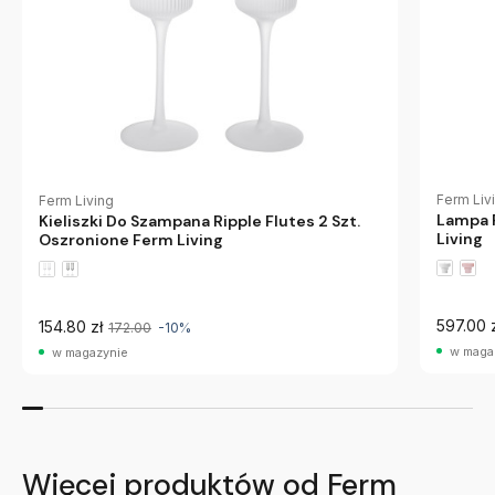
Ferm Liv
Ferm Living
Lampa 
Kieliszki Do Szampana Ripple Flutes 2 Szt.
Living
Oszronione Ferm Living
597.00 
154.80 zł
172.00
-10%
w maga
w magazynie
Więcej produktów od Ferm