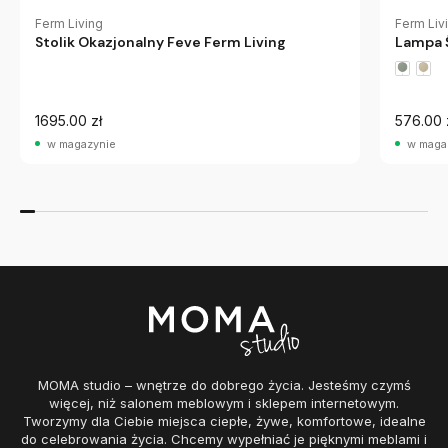
Ferm Living
Ferm Liv
Stolik Okazjonalny Feve Ferm Living
Lampa 
1695.00 zł
576.00 
w magazynie
w maga
MOMA studio – wnętrze do dobrego życia. Jesteśmy czymś
więcej, niż salonem meblowym i sklepem internetowym.
Tworzymy dla Ciebie miejsca ciepłe, żywe, komfortowe, idealne
do celebrowania życia. Chcemy wypełniać je pięknymi meblami i