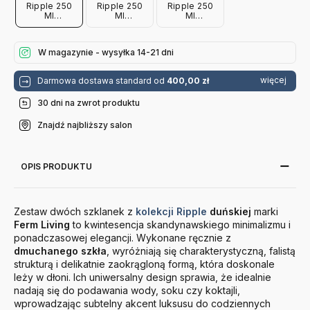
Ripple 250
Ripple 250
Ripple 250
Ml
Ml
Ml
Oszroniona
Przydymiona
Przezroczysta
2 Szt Ferm
Szara 2 Szt
2 Szt Ferm
Living
Ferm Living
Living
W magazynie - wysyłka 14-21 dni
więcej
Darmowa dostawa standard od
400,00 zł
30 dni na zwrot produktu
Znajdź najbliższy salon
OPIS PRODUKTU
Zestaw dwóch szklanek z
kolekcji Ripple
duńskiej
marki
Ferm Living
to kwintesencja skandynawskiego minimalizmu i
ponadczasowej elegancji. Wykonane ręcznie z
dmuchanego szkła
, wyróżniają się charakterystyczną, falistą
strukturą i delikatnie zaokrągloną formą, która doskonale
leży w dłoni. Ich uniwersalny design sprawia, że idealnie
nadają się do podawania wody, soku czy koktajli,
wprowadzając subtelny akcent luksusu do codziennych