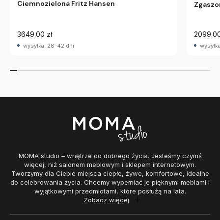
Ciemnozielona Fritz Hansen
Zgaszon
3649.00 zł
2099.00
wysyłka: 28-42 dni
wysyłka
MOMA studio – wnętrze do dobrego życia. Jesteśmy czymś
więcej, niż salonem meblowym i sklepem internetowym.
Tworzymy dla Ciebie miejsca ciepłe, żywe, komfortowe, idealne
do celebrowania życia. Chcemy wypełniać je pięknymi meblami i
wyjątkowymi przedmiotami, które posłużą na lata.
Zobacz więcej