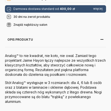
więcej
Darmowa dostawa standard od
400,00 zł
30 dni na zwrot produktu
Znajdź najbliższy salon
OPIS PRODUKTU
Analog™ to nie kwadrat, nie koło, nie owal. Zamiast tego
projektant Jaime Hayon łączy najlepsze ze wszystkich trzech
klasycznych kształtów, aby stworzyć całkowicie nową i
organiczną formę. Rezultatem jest piękna platforma
doskonała do dzielenia się posiłkami i rozmowami.
Stół Analog™ występuje w 3 rozmiarach: dla 4, 6 lub 8 osób
oraz z blatami w laminacie i okleinie dębowej. Podstawa
składa się czterech nóg wykonanych z litego drewna. Nogi
przymocowane są do blatu "trąbką” z powlekanego
aluminium.