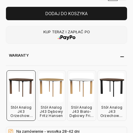
DODAJ DO KOSZYKA
KUP TERAZ I ZAPŁAĆ PO
WARIANTY
Stół Analog
Stół Analog
Stół Analog
Stół Analog
J43
J43 Dębowy
J43 Biało-
J43
Orzechowy
Fritz Hansen
Dębowy Fritz
Orzechowo-
Fritz Hansen
Hansen
Czarny Fritz
Hansen
Na zamówienie - wysyłka 28-42 dni