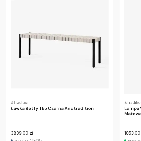
&Tradition
&Traditi
Ławka Betty Tk5 Czarna Andtradition
Lampa 
Matowa
3839.00 zł
1053.00 
wysyłka: 14-28 dni
w maga