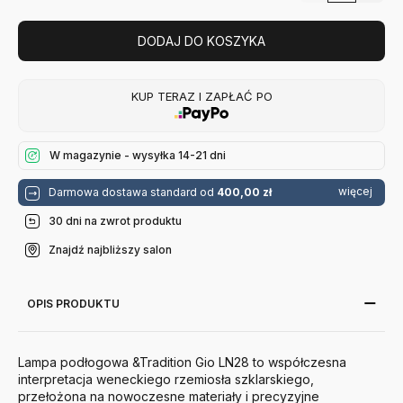
DODAJ DO KOSZYKA
KUP TERAZ I ZAPŁAĆ PO
W magazynie - wysyłka 14-21 dni
więcej
Darmowa dostawa standard od
400,00 zł
30 dni na zwrot produktu
Znajdź najbliższy salon
OPIS PRODUKTU
Lampa podłogowa &Tradition Gio LN28 to współczesna
interpretacja weneckiego rzemiosła szklarskiego,
przełożona na nowoczesne materiały i precyzyjne