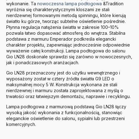
wykonanie. Ta
nowoczesna lampa podłogowa
&Tradition
wyróżnia się charakterystycznymi kloszami ze stali
nierdzewnej formowanymi metodą spinningu, które kierują
światło ku górze, tworząc subtelne oświetlenie pośrednie.
Płynna regulacja natężenia światła w zakresie 100–10%
pozwala łatwo dopasować atmosferę do wnętrza. Stabilna
podstawa z marmuru Emperador podkreśla elegancki
charakter projektu, zapewniając jednocześnie odpowiednie
wyważenie całej konstrukcji. Lampa podłogowa do salonu
Gio LN28 doskonale sprawdzi się zarówno w nowoczesnych,
jak i ponadczasowych aranżacjach.
Gio LN28 przeznaczony jest do użytku wewnętrznego i
wyposażony został w cztery źródła światła G9 LED o
maksymalnej mocy 5 W. Konstrukcja wykonana ze stali
nierdzewnej i marmuru została zaprojektowana z myślą o
trwałości oraz łatwiejszym demontażu, naprawie i recyklingu.
Lampa podłogowa z marmurową podstawą Gio LN28 łączy
wysoką jakość wykonania z funkcjonalnością, stanowiąc
eleganckie oświetlenie do salonu, sypialni lub przestrzeni
komercyjnych.