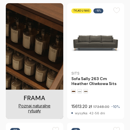
TYLKO U NAS
-10%
SITS
Sofa Sally 263 Cm
Heather Oliwkowa Sits
FRAMA
Poznaj naturalne
15613.20 zł
17348.00
-10%
rytuały
wysyłka: 42-56 dni