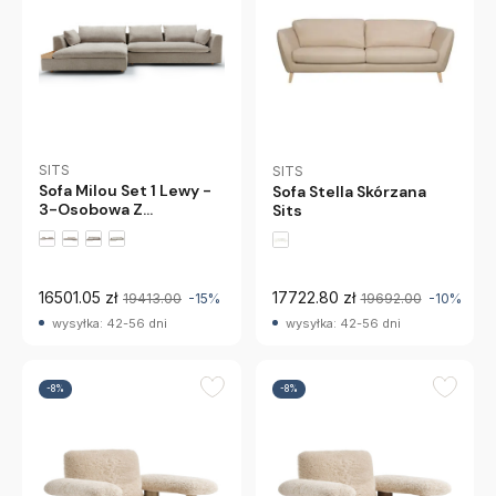
SITS
SITS
Sofa Milou Set 1 Lewy -
Sofa Stella Skórzana
3-Osobowa Z
Sits
Szezlongiem I Tacą Sits
16501.05 zł
17722.80 zł
19413.00
-15%
19692.00
-10%
wysyłka: 42-56 dni
wysyłka: 42-56 dni
-8%
-8%