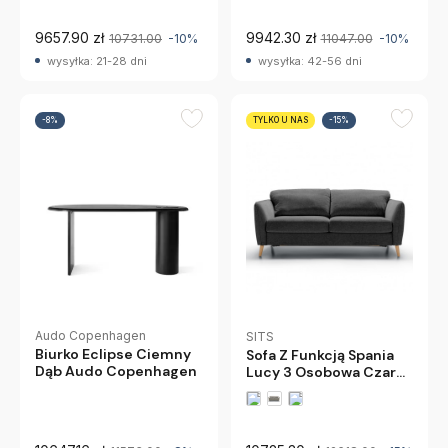
9657.90 zł
9942.30 zł
10731.00
-10%
11047.00
-10%
wysyłka: 21-28 dni
wysyłka: 42-56 dni
-8%
TYLKO U NAS
-15%
Audo Copenhagen
SITS
Biurko Eclipse Ciemny
Sofa Z Funkcją Spania
Dąb Audo Copenhagen
Lucy 3 Osobowa Czarny
Melanż Sits