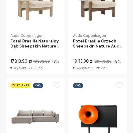
Audo Copenhagen
Audo Copenhagen
Fotel Brasilia Naturalny
Fotel Brasilia Orzech
Dąb Sheepskin Nature
Sheepskin Nature Audo
Audo Copenhagen
Copenhagen
17813.96 zł
19113.00 zł
19363.00
-8%
20775.00
-8%
wysyłka: 21-28 dni
wysyłka: 21-28 dni
TYLKO U NAS
-10%
-10%