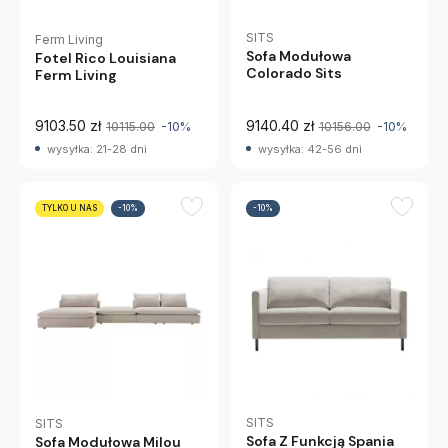
SITS
Ferm Living
Sofa Modułowa
Fotel Rico Louisiana
Colorado Sits
Ferm Living
9103.50 zł
9140.40 zł
10115.00
-10%
10156.00
-10%
wysyłka: 21-28 dni
wysyłka: 42-56 dni
TYLKO U NAS
-10%
-10%
SITS
SITS
Sofa Z Funkcją Spania
Sofa Modułowa Milou