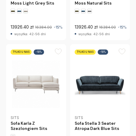
Moss Light Grey Sits
Moss Natural Sits
13926.40 zł
13926.40 zł
16384.00
-15%
16384.00
-15%
wysyłka: 42-56 dni
wysyłka: 42-56 dni
TYLKO U NAS
-10%
TYLKO U NAS
-10%
SITS
SITS
Sofa Karla Z
Sofa Stella 3 Seater
Szezlongiem Sits
Atropa Dark Blue Sits