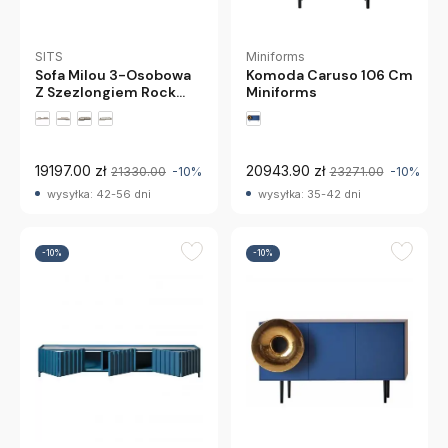
SITS
Miniforms
Sofa Milou 3-Osobowa
Komoda Caruso 106 Cm
Z Szezlongiem Rock
Miniforms
Natural Sits
19197.00 zł
20943.90 zł
21330.00
-10%
23271.00
-10%
wysyłka: 42-56 dni
wysyłka: 35-42 dni
-10%
-10%