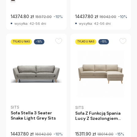
14374.80 zł
14437.80 zł
15972.00
-10%
16042.00
-10%
wysyłka: 42-56 dni
wysyłka: 42-56 dni
TYLKO U NAS
-10%
TYLKO U NAS
-15%
SITS
SITS
Sofa Stella 3 Seater
Sofa Z Funkcją Spania
Snake Light Grey Sits
Lucy Z Szezlongiem
Sits
14437.80 zł
15311.90 zł
16042.00
-10%
18014.00
-15%