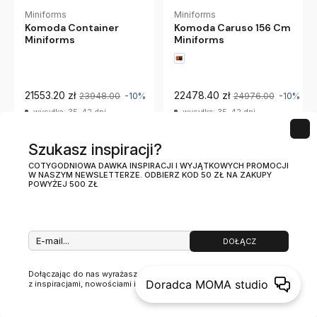
Miniforms
Miniforms
Komoda Container
Komoda Caruso 156 Cm
Miniforms
Miniforms
21553.20 zł
22478.40 zł
23948.00
-10%
24976.00
-10%
wysyłka: 35-42 dni
wysyłka: 35-42 dni
Szukasz inspiracji?
TYLKO U NAS
-10%
-10%
COTYGODNIOWA DAWKA INSPIRACJI I WYJĄTKOWYCH PROMOCJI
W NASZYM NEWSLETTERZE. ODBIERZ KOD 50 ZŁ NA ZAKUPY
POWYŻEJ 500 ZŁ
DOŁĄCZ
Dołączając do nas wyrażasz zgodnę na otrzymywanie newslettera
Doradca MOMA studio
z inspiracjami, nowościami i promocjami.
(więcej)
SITS
Ferm Living