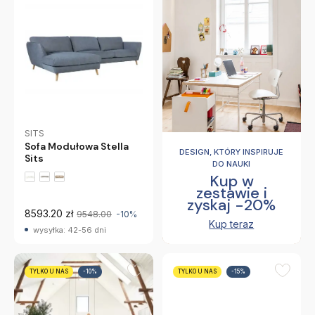
SITS
Sofa Modułowa Stella
DESIGN, KTÓRY INSPIRUJE
Sits
DO NAUKI
Kup w
zestawie i
zyskaj -20%
8593.20 zł
9548.00
-10%
Kup teraz
wysyłka: 42-56 dni
TYLKO U NAS
-10%
TYLKO U NAS
-15%
SITS