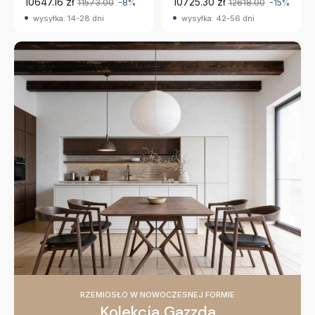
10647.16 zł
10725.30 zł
11573.00
-8%
12618.00
-15%
wysyłka: 14-28 dni
wysyłka: 42-56 dni
RZEMIOSŁO W NOWOCZESNEJ FORMIE
Kolekcja Gazzda