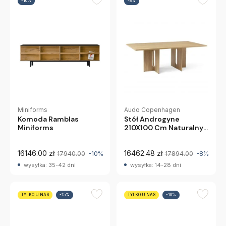
-10%
-8%
Audo Copenhagen
Miniforms
Stół Androgyne
Komoda Ramblas
210X100 Cm Naturalny
Miniforms
Dąb Audo Copenhagen
16146.00 zł
16462.48 zł
17940.00
-10%
17894.00
-8%
wysyłka: 35-42 dni
wysyłka: 14-28 dni
TYLKO U NAS
-15%
TYLKO U NAS
-10%