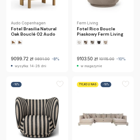
Audo Copenhagen
Ferm Living
Fotel Brasilia Natural
Fotel Rico Boucle
Oak Bouclé 02 Audo
Piaskowy Ferm Living
+1 wariantów
9099.72 zł
9103.50 zł
9891.00
-8%
10115.00
-10%
wysyłka: 14-28 dni
w magazynie
-10%
TYLKO U NAS
-10%