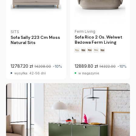
Ferm Living
SITS
Sofa Rico 2 Os. Welwet
Sofa Sally 223 Cm Moss
Beżowa Ferm Living
Natural Sits
+3 wariantów
12787.20 zł
12889.80 zł
14208.00
-10%
14322.00
-10%
wysyłka: 42-56 dni
w magazynie