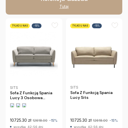
Tutaj
TYLKO U NAS
-15%
TYLKO U NAS
-15%
SITS
SITS
Sofa Z Funkcją Spania
Sofa Z Funkcją Spania
Lucy Sits
Lucy 3 Osobowa
Beżowa Sits
10725.30 zł
10725.30 zł
12618.00
-15%
12618.00
-15%
wysyłka: 42-56 dni
wysyłka: 42-56 dni