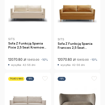
SITS
SITS
Sofa Z Funkcją Spania
Sofa Z Funkcją Spania
Pixie 2,5 Seat Kremowa
Frances 2,5 Seat
Sits
Karmel Sits
12070.80 zł
12070.80 zł
13412.00
-10%
13412.00
-10%
wysyłka: 42-56 dni
wysyłka: 42-56 dni
TYLKO U NAS
-10%
-10%