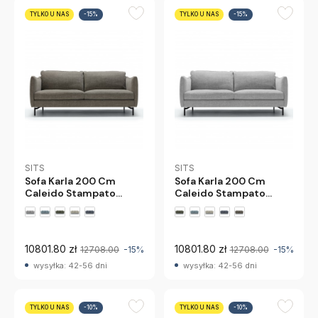
TYLKO U NAS
-15%
TYLKO U NAS
-15%
SITS
SITS
Sofa Karla 200 Cm
Sofa Karla 200 Cm
Caleido Stampato
Caleido Stampato
Szarobrązowa Sits
Jasnoszara Sits
10801.80 zł
10801.80 zł
12708.00
-15%
12708.00
-15%
wysyłka: 42-56 dni
wysyłka: 42-56 dni
TYLKO U NAS
-10%
TYLKO U NAS
-10%