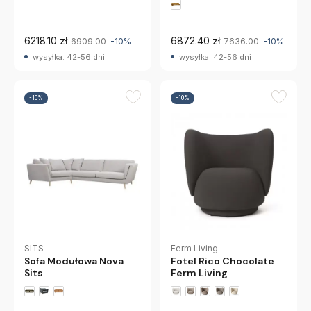
6218.10 zł
6872.40 zł
6909.00
-10%
7636.00
-10%
wysyłka: 42-56 dni
wysyłka: 42-56 dni
-10%
-10%
Ferm Living
SITS
Fotel Rico Chocolate
Sofa Modułowa Nova
Ferm Living
Sits
+1 wariantów