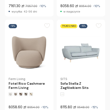
7161.30 zł
8058.60 zł
7957.00
-10%
8954.00
-10%
wysyłka: 42-56 dni
w magazynie
-10%
TYLKO U NAS
-15%
Ferm Living
SITS
Fotel Rico Cashmere
Sofa Stella Z
Ferm Living
Zagłówkiem Sits
+1 wariantów
8058.60 zł
8115.80 zł
8954.00
-10%
9548.00
-15%