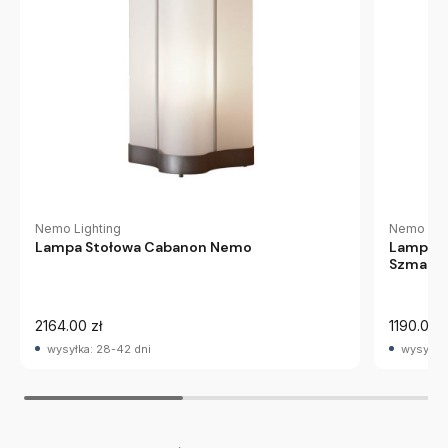
Nemo Lig
Nemo Lighting
Lampa P
Lampa Stołowa Cabanon Nemo
Szmarag
2164.00 zł
1190.00 z
wysyłka: 28-42 dni
wysyłka: