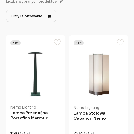
Liczba wybranych produktów:
91
Filtry
i Sortowanie
NEW
NEW
Nemo Lighting
Nemo Lighting
Lampa Przenośna
Lampa Stołowa
Portofino Marmur
Cabanon Nemo
Szmaragdowa Zieleń
Nemo
1190.00 zł
2164.00 zł