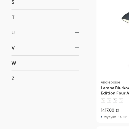
S
T
U
V
W
Z
Anglepoise
Lampa Biurkow
Edition Four 
1417.00 zł
wysyłka: 14-28 