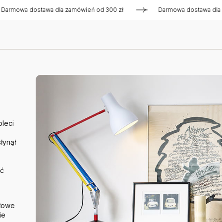
 dostawa dla zamówień od 300 zł
Darmowa dostawa dla zamów
oleci
łynął
ść
ołowe
ie