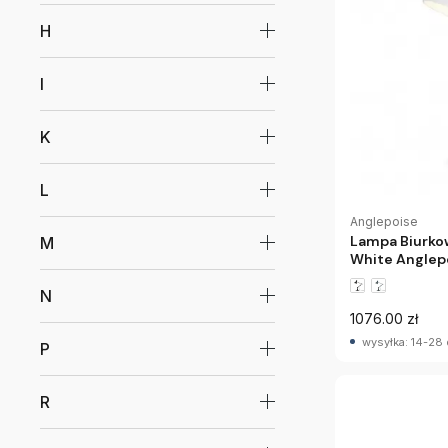
H
I
K
L
Anglepoise
Lampa Biurkow
M
White Anglep
N
1076.00 zł
wysyłka: 14-28 
P
R