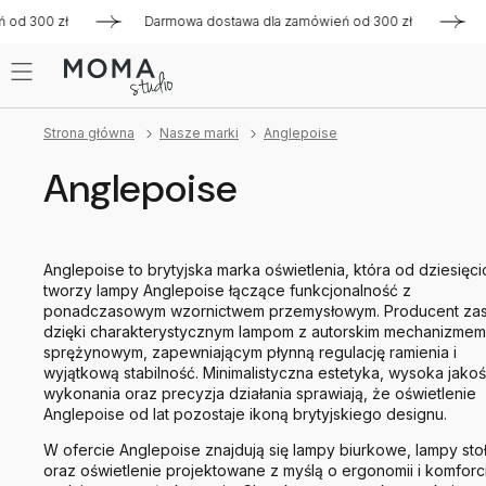
300 zł
Darmowa dostawa dla zamówień od 300 zł
Darmowa
Strona główna
Nasze marki
Anglepoise
Anglepoise
Anglepoise to brytyjska marka oświetlenia, która od dziesięci
tworzy lampy Anglepoise łączące funkcjonalność z
ponadczasowym wzornictwem przemysłowym. Producent zas
dzięki charakterystycznym lampom z autorskim mechanizmem
sprężynowym, zapewniającym płynną regulację ramienia i
wyjątkową stabilność. Minimalistyczna estetyka, wysoka jako
wykonania oraz precyzja działania sprawiają, że oświetlenie
Anglepoise od lat pozostaje ikoną brytyjskiego designu.
W ofercie Anglepoise znajdują się lampy biurkowe, lampy st
oraz oświetlenie projektowane z myślą o ergonomii i komforc