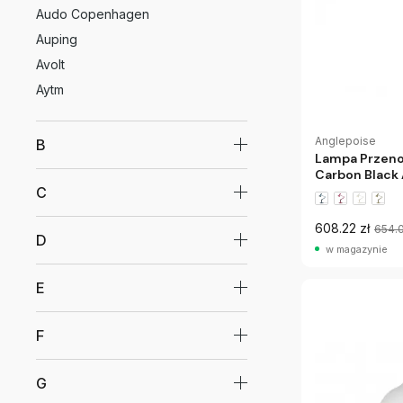
Audo Copenhagen
Auping
Avolt
Aytm
Anglepoise
B
Lampa Przenoś
Carbon Black
C
608.22 zł
654.
D
w magazynie
E
F
G