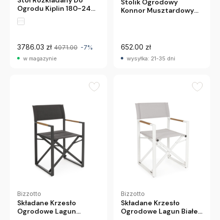
Stół Rozkładany Do
Stolik Ogrodowy
Ogrodu Kiplin 180-240
Konnor Musztardowy
Cm Antracytowy
Bizzotto
Bizzotto
3786.03 zł
652.00 zł
4071.00
-7%
w magazynie
wysyłka: 21-35 dni
Bizzotto
Bizzotto
Składane Krzesło
Składane Krzesło
Ogrodowe Lagun
Ogrodowe Lagun Białe
Antracytowe Bizzotto
Bizzotto