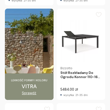
wysyłka: 21-35 dni
wysyłka: 21-35 dni
Bizzotto
Stół Rozkładany Do
Ogrodu Konnor 110-160
LEKKOŚĆ FORMY I KOLORU
Cm Antracytowy
VITRA
Bizzotto
5484.00 zł
Sprawdź
wysyłka: 21-35 dni