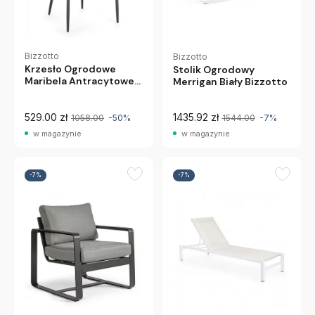
Bizzotto
Bizzotto
Krzesło Ogrodowe
Stolik Ogrodowy
Maribela Antracytowe
Merrigan Biały Bizzotto
Bizzotto
529.00 zł
1435.92 zł
1058.00
-50%
1544.00
-7%
w magazynie
w magazynie
-7%
-7%