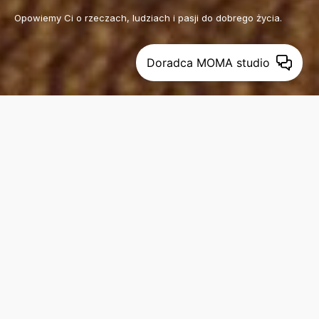
Opowiemy Ci o rzeczach, ludziach i pasji do dobrego życia.
DOŁĄCZ
Dołączając do nas wyrażasz zgodnę na otrzymywanie newslettera
Doradca MOMA studio
z inspiracjami, nowościami i promocjami.
(więcej)
WSZYSTKO
WNĘTRZA
RZECZY
KULTURA