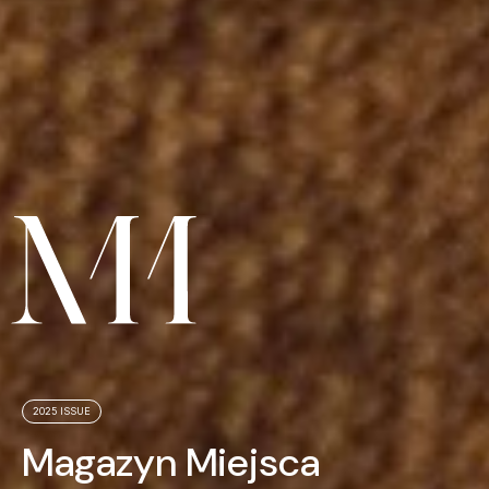
Szukasz inspiracji?
COTYGODNIOWA DAWKA INSPIRACJI I WYJĄTKOWYCH PROMOCJI
2025 ISSUE
W NASZYM NEWSLETTERZE. ODBIERZ KOD 50 ZŁ NA ZAKUPY
POWYŻEJ 500 ZŁ
Magazyn Miejsca