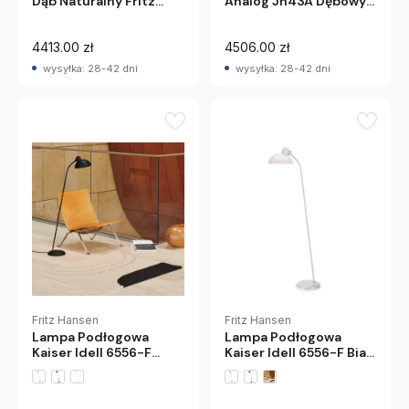
Dąb Naturalny Fritz
Analog Jh43A Dębowy
Hansen
Fritz Hansen
4413.00 zł
4506.00 zł
wysyłka: 28-42 dni
wysyłka: 28-42 dni
Fritz Hansen
Fritz Hansen
Lampa Podłogowa
Lampa Podłogowa
Kaiser Idell 6556-F Biała
Kaiser Idell 6556-F
Fritz Hansen
Czarna Matowa Fritz
Hansen