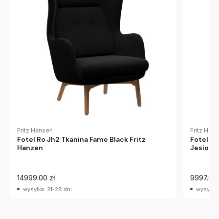
Fritz Hansen
Fritz Han
Fotel Ro Jh2 Tkanina Fame Black Fritz
Fotel Fr
Hanzen
Jesion F
14999.00 zł
9997.00 
wysyłka: 21-28 dni
wysyłka: