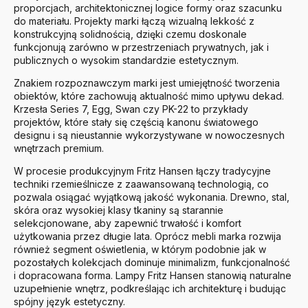
proporcjach, architektonicznej logice formy oraz szacunku
do materiału. Projekty marki łączą wizualną lekkość z
konstrukcyjną solidnością, dzięki czemu doskonale
funkcjonują zarówno w przestrzeniach prywatnych, jak i
publicznych o wysokim standardzie estetycznym.
Znakiem rozpoznawczym marki jest umiejętność tworzenia
obiektów, które zachowują aktualność mimo upływu dekad.
Krzesła Series 7, Egg, Swan czy PK-22 to przykłady
projektów, które stały się częścią kanonu światowego
designu i są nieustannie wykorzystywane w nowoczesnych
wnętrzach premium.
W procesie produkcyjnym Fritz Hansen łączy tradycyjne
techniki rzemieślnicze z zaawansowaną technologią, co
pozwala osiągać wyjątkową jakość wykonania. Drewno, stal,
skóra oraz wysokiej klasy tkaniny są starannie
selekcjonowane, aby zapewnić trwałość i komfort
użytkowania przez długie lata. Oprócz mebli marka rozwija
również segment oświetlenia, w którym podobnie jak w
pozostałych kolekcjach dominuje minimalizm, funkcjonalność
i dopracowana forma. Lampy Fritz Hansen stanowią naturalne
uzupełnienie wnętrz, podkreślając ich architekturę i budując
spójny język estetyczny.