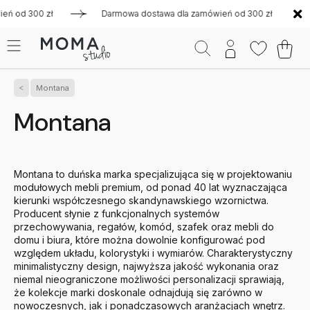
0 zł
Darmowa dostawa dla zamówień od 300 zł
Darmowa 
Montana
Montana
Montana to duńska marka specjalizująca się w projektowaniu
modułowych mebli premium, od ponad 40 lat wyznaczająca
kierunki współczesnego skandynawskiego wzornictwa.
Producent słynie z funkcjonalnych systemów
przechowywania, regałów, komód, szafek oraz mebli do
domu i biura, które można dowolnie konfigurować pod
względem układu, kolorystyki i wymiarów. Charakterystyczny
minimalistyczny design, najwyższa jakość wykonania oraz
niemal nieograniczone możliwości personalizacji sprawiają,
że kolekcje marki doskonale odnajdują się zarówno w
nowoczesnych, jak i ponadczasowych aranżacjach wnętrz.