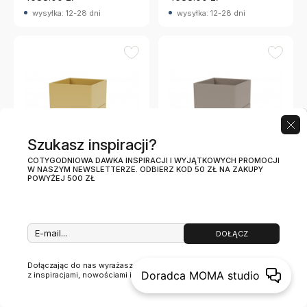
wysyłka: 12-28 dni
wysyłka: 12-28 dni
Szukasz inspiracji?
COTYGODNIOWA DAWKA INSPIRACJI I WYJĄTKOWYCH PROMOCJI
W NASZYM NEWSLETTERZE. ODBIERZ KOD 50 ZŁ NA ZAKUPY
POWYŻEJ 500 ZŁ
Montana
Montana
Wózek Runner Cumin
Wózek Runner Truffle
Montana
Montana
DOŁĄCZ
+2 wariantów
+2 wariantów
Dołączając do nas wyrażasz zgodnę na otrzymywanie newslettera
Doradca MOMA studio
z inspiracjami, nowościami i promocjami.
(więcej)
4688.00 zł
4688.00 zł
wysyłka: 12-28 dni
wysyłka: 12-28 dni