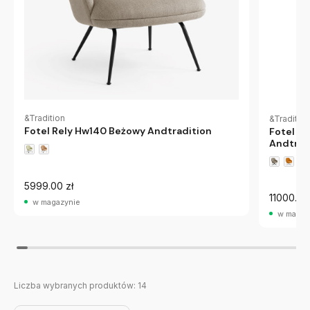
&Tradition
&Tradition
Fotel Rely Hw140 Beżowy Andtradition
Fotel O
Andtrad
5999.00 zł
11000.00
w magazynie
w magaz
Liczba wybranych produktów:
14