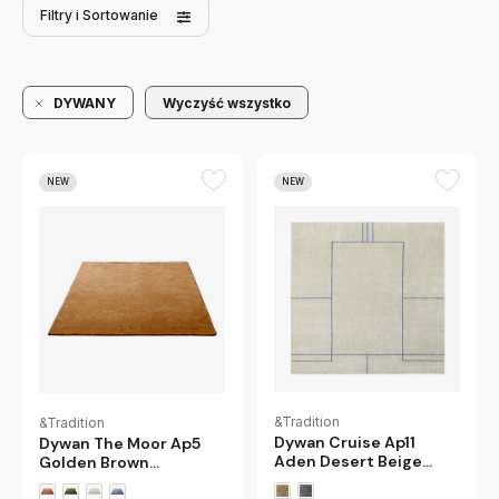
Filtry
i Sortowanie
DYWANY
Wyczyść wszystko
NEW
NEW
&Tradition
&Tradition
Dywan Cruise Ap11
Dywan The Moor Ap5
Aden Desert Beige
Golden Brown
Andtradition
Andtradition