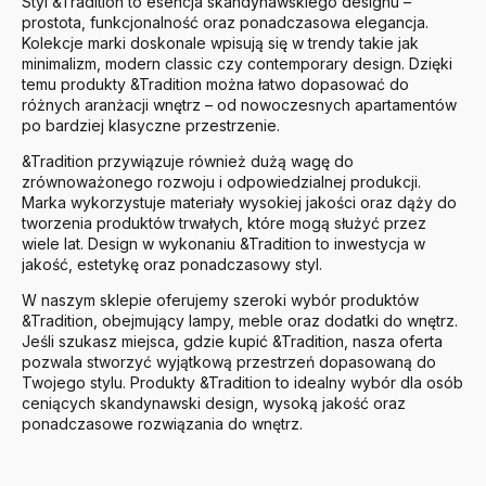
Styl &Tradition to esencja skandynawskiego designu –
prostota, funkcjonalność oraz ponadczasowa elegancja.
Kolekcje marki doskonale wpisują się w trendy takie jak
minimalizm, modern classic czy contemporary design. Dzięki
temu produkty &Tradition można łatwo dopasować do
różnych aranżacji wnętrz – od nowoczesnych apartamentów
po bardziej klasyczne przestrzenie.
&Tradition przywiązuje również dużą wagę do
zrównoważonego rozwoju i odpowiedzialnej produkcji.
Marka wykorzystuje materiały wysokiej jakości oraz dąży do
tworzenia produktów trwałych, które mogą służyć przez
wiele lat. Design w wykonaniu &Tradition to inwestycja w
jakość, estetykę oraz ponadczasowy styl.
W naszym sklepie oferujemy szeroki wybór produktów
&Tradition
, obejmujący lampy, meble oraz dodatki do wnętrz.
Jeśli szukasz miejsca, gdzie kupić &Tradition, nasza oferta
pozwala stworzyć wyjątkową przestrzeń dopasowaną do
Twojego stylu. Produkty &Tradition to idealny wybór dla osób
ceniących skandynawski design, wysoką jakość oraz
ponadczasowe rozwiązania do wnętrz.