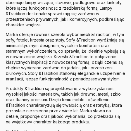
obejmuje lampy wiszące, stołowe, podłogowe oraz kinkiety,
które łączą funkcjonalność z rzeźbiarską formą. Lampy
&Tradition doskonale sprawdzają się zarówno w
przestrzeniach prywatnych, jak i komercyjnych, podkreślając
charakter wnętrza.
Marka oferuje również szeroki wybór mebli &Tradition, w tym
sofy, fotele, krzesła oraz stoły. Sofy &Tradition wyróżniają się
minimalistycznym designem, wysokim komfortem oraz
starannym wykończeniem, co sprawia, że idealnie wpisują się
w nowoczesne wnętrza. Krzesła &Tradition to połączenie
klasycznych inspiracji z nowoczesną formą, dzięki czemu są
chętnie wybierane zarówno do jadalni, jak i przestrzeni
biurowych. Stoły &Tradition stanowią eleganckie uzupełnienie
aranżacji, łącząc funkcjonalność z ponadczasowym stylem.
Produkty &Tradition są projektowane z wykorzystaniem
wysokiej jakości materiałów, takich jak drewno, metal, szkło
oraz tkaniny premium. Dzięki temu meble i oświetlenie
&Tradition charakteryzują się trwałością oraz estetyką, która
pozostaje niezmienna przez wiele lat. Marka stawia na
detale, proporcje oraz jakość wykonania, co przekłada się
na wyjątkowy charakter każdego produktu.