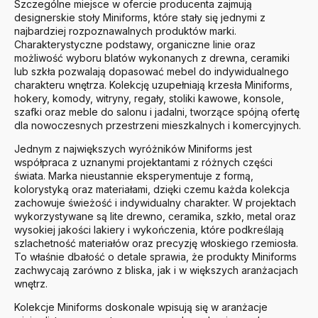
Szczególne miejsce w ofercie producenta zajmują
designerskie stoły Miniforms, które stały się jednymi z
najbardziej rozpoznawalnych produktów marki.
Charakterystyczne podstawy, organiczne linie oraz
możliwość wyboru blatów wykonanych z drewna, ceramiki
lub szkła pozwalają dopasować mebel do indywidualnego
charakteru wnętrza. Kolekcję uzupełniają krzesła Miniforms,
hokery, komody, witryny, regały, stoliki kawowe, konsole,
szafki oraz meble do salonu i jadalni, tworzące spójną ofertę
dla nowoczesnych przestrzeni mieszkalnych i komercyjnych.
Jednym z największych wyróżników Miniforms jest
współpraca z uznanymi projektantami z różnych części
świata. Marka nieustannie eksperymentuje z formą,
kolorystyką oraz materiałami, dzięki czemu każda kolekcja
zachowuje świeżość i indywidualny charakter. W projektach
wykorzystywane są lite drewno, ceramika, szkło, metal oraz
wysokiej jakości lakiery i wykończenia, które podkreślają
szlachetność materiałów oraz precyzję włoskiego rzemiosła.
To właśnie dbałość o detale sprawia, że produkty Miniforms
zachwycają zarówno z bliska, jak i w większych aranżacjach
wnętrz.
Kolekcje Miniforms doskonale wpisują się w aranżacje