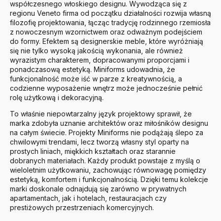
współczesnego włoskiego designu. Wywodząca się z
regionu Veneto firma od początku działalności rozwija własną
filozofię projektowania, łącząc tradycję rodzinnego rzemiosła
z nowoczesnym wzornictwem oraz odważnym podejściem
do formy. Efektem są designerskie meble, które wyróżniają
się nie tylko wysoką jakością wykonania, ale również
wyrazistym charakterem, dopracowanymi proporcjami i
ponadczasową estetyką. Miniforms udowadnia, że
funkcjonalność może iść w parze z kreatywnością, a
codzienne wyposażenie wnętrz może jednocześnie pełnić
rolę użytkową i dekoracyjną.
To właśnie niepowtarzalny język projektowy sprawił, że
marka zdobyła uznanie architektów oraz miłośników designu
na całym świecie. Projekty Miniforms nie podążają ślepo za
chwilowymi trendami, lecz tworzą własny styl oparty na
prostych liniach, miękkich kształtach oraz starannie
dobranych materiałach. Każdy produkt powstaje z myślą o
wieloletnim użytkowaniu, zachowując równowagę pomiędzy
estetyką, komfortem i funkcjonalnością. Dzięki temu kolekcje
marki doskonale odnajdują się zarówno w prywatnych
apartamentach, jak i hotelach, restauracjach czy
prestiżowych przestrzeniach komercyjnych.