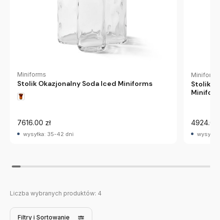
Miniforms
Miniforms
Stolik Okazjonalny Soda Iced Miniforms
Stolik 
Minifor
7616.00 zł
4924.00 
wysyłka: 35-42 dni
wysyłka:
Liczba wybranych produktów:
4
Filtry
i Sortowanie