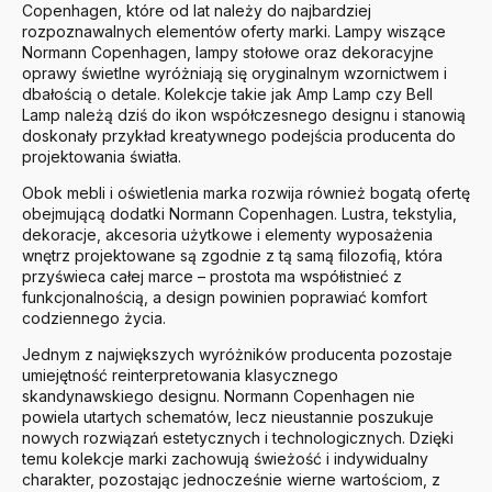
Copenhagen, które od lat należy do najbardziej
rozpoznawalnych elementów oferty marki. Lampy wiszące
Normann Copenhagen, lampy stołowe oraz dekoracyjne
oprawy świetlne wyróżniają się oryginalnym wzornictwem i
dbałością o detale. Kolekcje takie jak Amp Lamp czy Bell
Lamp należą dziś do ikon współczesnego designu i stanowią
doskonały przykład kreatywnego podejścia producenta do
projektowania światła.
Obok mebli i oświetlenia marka rozwija również bogatą ofertę
obejmującą dodatki Normann Copenhagen. Lustra, tekstylia,
dekoracje, akcesoria użytkowe i elementy wyposażenia
wnętrz projektowane są zgodnie z tą samą filozofią, która
przyświeca całej marce – prostota ma współistnieć z
funkcjonalnością, a design powinien poprawiać komfort
codziennego życia.
Jednym z największych wyróżników producenta pozostaje
umiejętność reinterpretowania klasycznego
skandynawskiego designu. Normann Copenhagen nie
powiela utartych schematów, lecz nieustannie poszukuje
nowych rozwiązań estetycznych i technologicznych. Dzięki
temu kolekcje marki zachowują świeżość i indywidualny
charakter, pozostając jednocześnie wierne wartościom, z