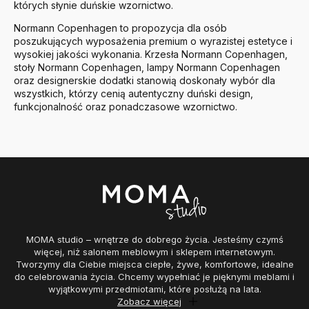
których słynie duńskie wzornictwo.
Normann Copenhagen to propozycja dla osób
poszukujących wyposażenia premium o wyrazistej estetyce i
wysokiej jakości wykonania. Krzesła Normann Copenhagen,
stoły Normann Copenhagen, lampy Normann Copenhagen
oraz designerskie dodatki stanowią doskonały wybór dla
wszystkich, którzy cenią autentyczny duński design,
funkcjonalność oraz ponadczasowe wzornictwo.
MOMA studio – wnętrze do dobrego życia. Jesteśmy czymś
więcej, niż salonem meblowym i sklepem internetowym.
Tworzymy dla Ciebie miejsca ciepłe, żywe, komfortowe, idealne
do celebrowania życia. Chcemy wypełniać je pięknymi meblami i
wyjątkowymi przedmiotami, które posłużą na lata.
Zobacz więcej