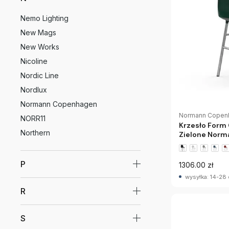
Nemo Lighting
New Mags
New Works
Nicoline
Nordic Line
Nordlux
Normann Copenhagen
Normann Copen
NORR11
Krzesło For
Northern
Zielone Nor
P
1306.00 zł
wysyłka: 14-28 
R
S