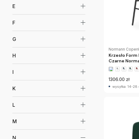
E
F
G
Normann Copen
H
Krzesło Form
Czarne Norm
I
1306.00 zł
wysyłka: 14-28 
K
L
M
N