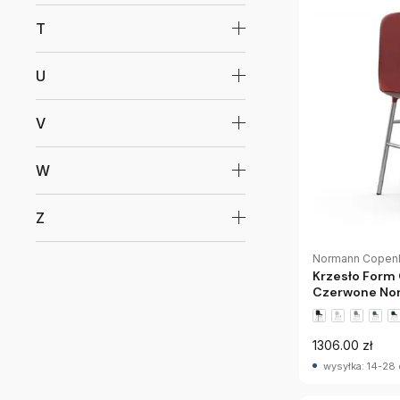
T
U
V
W
Z
Normann Copen
Krzesło For
Czerwone No
1306.00 zł
wysyłka: 14-28 