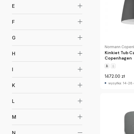
E
F
G
Normann Copen
Kinkiet Tub 
H
Copenhagen
I
1472.00 zł
wysyłka: 14-28 
K
L
M
N