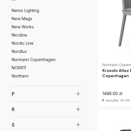
Nemo Lighting
New Mags
New Works
Nicoline
Nordic Line
Nordlux
Normann Copenhagen
Normann Copen
NORR11
Krzesło Allez
Copenhagen
Northern
P
1496.00 zł
wysyłka: 14-28 
R
S