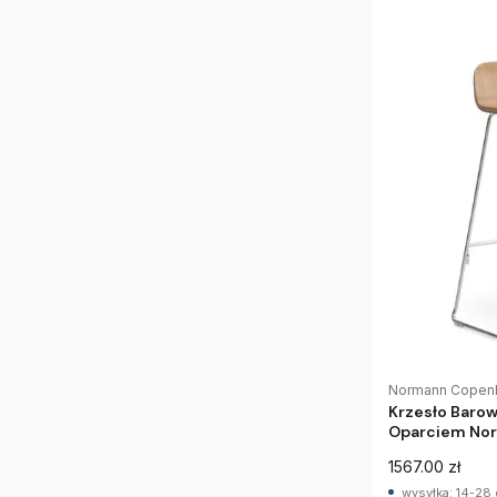
Normann Copen
Krzesło Baro
Oparciem No
1567.00 zł
wysyłka: 14-28 