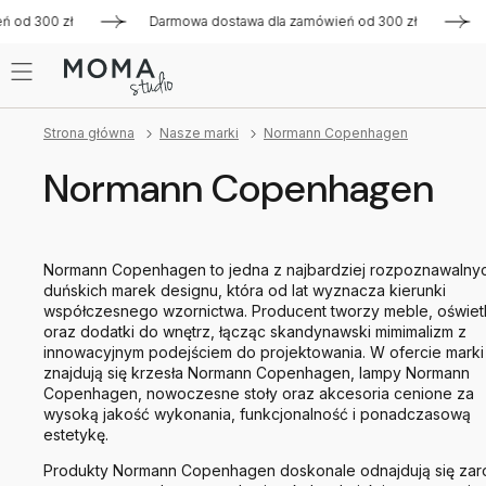
300 zł
Darmowa dostawa dla zamówień od 300 zł
Darmow
Strona główna
Nasze marki
Normann Copenhagen
Normann Copenhagen
Normann Copenhagen to jedna z najbardziej rozpoznawalny
duńskich marek designu, która od lat wyznacza kierunki
współczesnego wzornictwa. Producent tworzy meble, oświet
oraz dodatki do wnętrz, łącząc skandynawski mimimalizm z
innowacyjnym podejściem do projektowania. W ofercie marki
znajdują się krzesła Normann Copenhagen, lampy Normann
Copenhagen, nowoczesne stoły oraz akcesoria cenione za
wysoką jakość wykonania, funkcjonalność i ponadczasową
estetykę.
Produkty Normann Copenhagen doskonale odnajdują się za