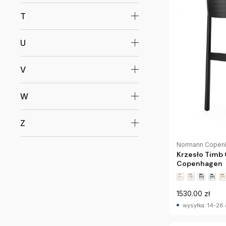
T
U
V
W
Z
Normann Copen
Krzesło Timb
Copenhagen
1530.00 zł
wysyłka: 14-28 