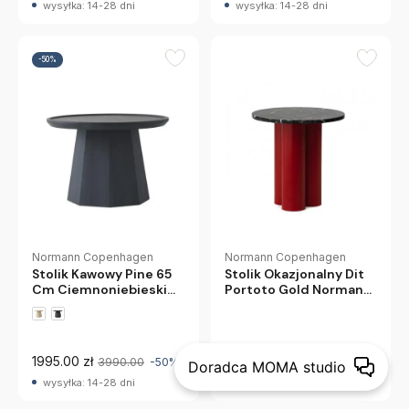
wysyłka: 14-28 dni
wysyłka: 14-28 dni
-50%
Normann Copenhagen
Normann Copenhagen
Stolik Okazjonalny Dit
Stolik Kawowy Pine 65
Portoto Gold Normann
Cm Ciemnoniebieski
Copenhagen
Normann Copenhagen
1995.00 zł
2011.00 zł
3990.00
-50%
Doradca MOMA studio
wysyłka: 14-28 dni
wysyłka: 14-28 dni