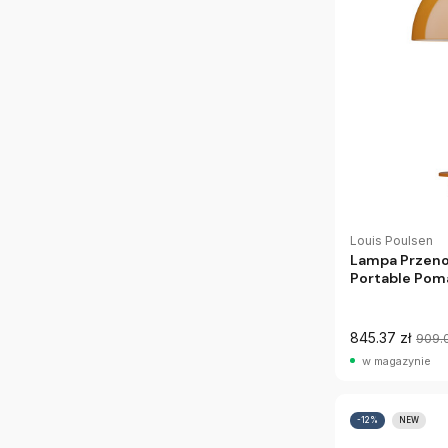
Louis Poulsen
Lampa Przeno
Portable Pom
845.37 zł
909.
w magazynie
-12%
NEW