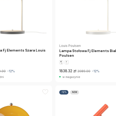
Louis Poulsen
 Fj Elements Szara Louis
Lampa Stołowa Fj Elements Bial
Poulsen
1838.32 zł
9.00
-12%
2089.00
-12%
dni
w magazynie
-12%
NEW