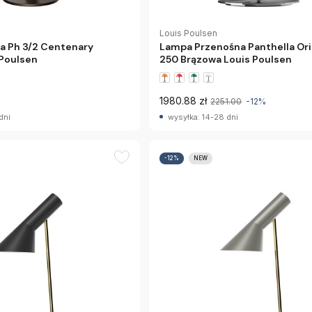
Louis Poulsen
a Ph 3/2 Centenary
Lampa Przenośna Panthella Ori
 Poulsen
250 Brązowa Louis Poulsen
1980.88 zł
2251.00
-12%
dni
wysyłka: 14-28 dni
-12%
NEW