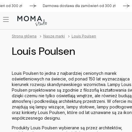
 300 zł
Darmowa dostawa dla zamówień od 300 zł
Darmo
Strona główna
Nasze marki
Louis Poulsen
Louis Poulsen
Louis Poulsen to jedna z najbardziej cenionych marek
oświetleniowych na świecie, od ponad 150 lat wyznaczająca
kierunek rozwoju skandynawskiego wzornictwa. Lampy Louis
Poulsen projektowane są zgodnie z filozofią kształtowania świ
dzięki czemu nie tylko oświetlają wnętrze, ale również budują
atmosferę i podkreślają architekturę przestrzeni. W ofercie m
znajdują się lampy wiszące, lampy stołowe, lampy podłogow
oraz kinkiety Louis Poulsen, które od lat uznawane są za iko
współczesnego designu.
Produkty Louis Poulsen wybierane są przez architektów,