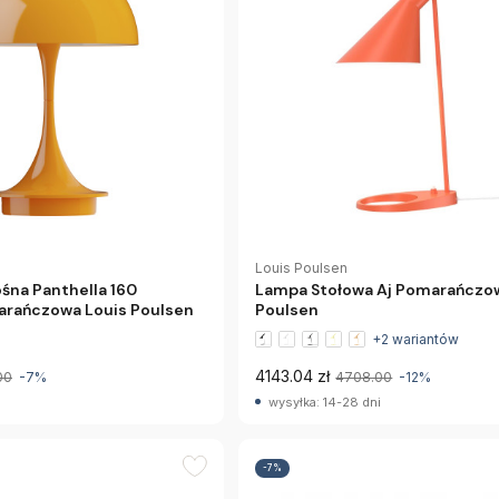
Louis Poulsen
śna Panthella 160
Lampa Stołowa Aj Pomarańczo
arańczowa Louis Poulsen
Poulsen
+2 wariantów
4143.04 zł
00
-7%
4708.00
-12%
wysyłka: 14-28 dni
-7%