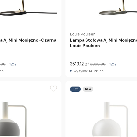
Louis Poulsen
a Aj Mini Mosiężno-Czarna
Lampa Stołowa Aj Mini Mosiężn
Louis Poulsen
3519.12 zł
.00
-12%
3999.00
-12%
dni
wysyłka: 14-28 dni
-12%
NEW