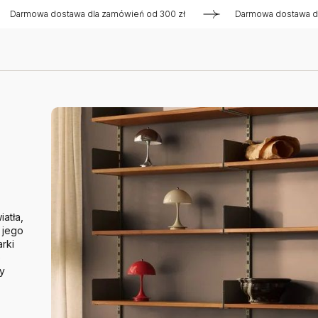
wa dostawa dla zamówień od 300 zł
Darmowa dostawa dla zamó
atła,
 jego
arki
e
ny