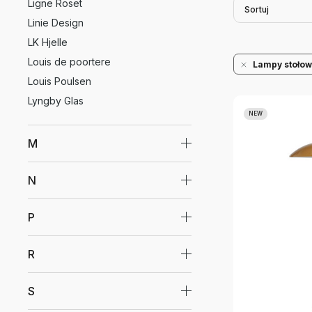
Ligne Roset
Sortuj
Linie Design
LK Hjelle
Louis de poortere
Lampy stoło
Louis Poulsen
Lyngby Glas
NEW
M
N
P
R
S