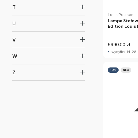
T
Louis Poulsen
Lampa Stołow
U
Edition Louis
V
6990.00 zł
wysyłka: 14-28 
W
-12%
NEW
Z