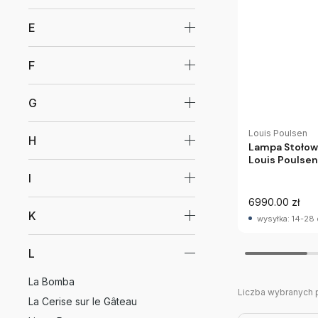
E
F
G
Louis Poulsen
H
Lampa Stołowa
Louis Poulsen
I
6990.00 zł
K
wysyłka: 14-28 
L
La Bomba
Liczba wybranych 
La Cerise sur le Gâteau