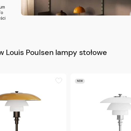
ium
To
ści
w Louis Poulsen lampy stołowe
NEW